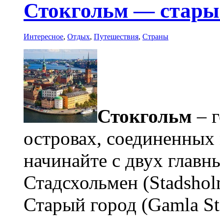
Стокгольм — старый
Интересное
,
Отдых
,
Путешествия
,
Страны
Стокгольм
– г
островах, соединенных
начинайте с двух главн
Стадсхольмен (Stadshol
Старый город (Gamla St