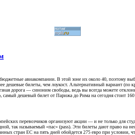
м
ся бюджетные авиакомпании. В этой зоне их около 40, поэтому вы
е дешевые билеты, чем лоукост. Альтернативный вариант (по кр
езная дорога — синоним свободы, ведь вы всегда можете отклон
, самый дешевый билет от Парижа до Рима на сегодня стоит 160 
пейских перевозчиков организуют акции — и не только для студ
дной, так называемый «пас» (pass). Эти билеты дают право на 
нных стран ЕС на пять дней обойдется 275 евро при условии, чт