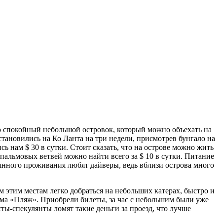
чно спокойный небольшой островок, который можно объехать на
становились на Ко Ланта на три недели, присмотрев бунгало на
 нам $ 30 в сутки. Стоит сказать, что на острове можно жить
пальмовых ветвей можно найти всего за $ 10 в сутки. Питание
оянного проживания любят дайверы, ведь вблизи острова много
м этим местам легко добраться на небольших катерах, быстро и
ма «Пляж». Приобрели билеты, за час с небольшим были уже
ты-спекулянты ломят такие деньги за проезд, что лучше