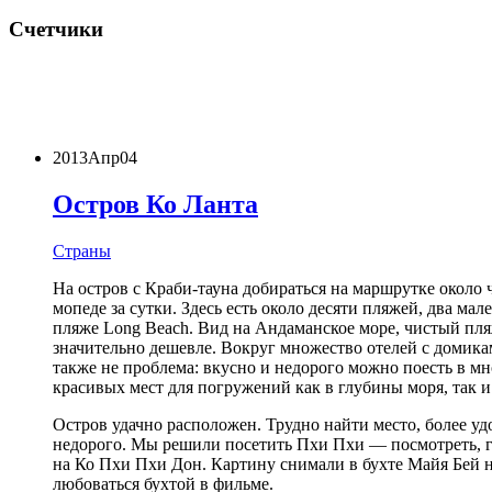
Счетчики
2013
Апр
04
Остров Ко Ланта
Страны
На остров с Краби-тауна добираться на маршрутке около 
мопеде за сутки. Здесь есть около десяти пляжей, два м
пляже Long Beach. Вид на Андаманское море, чистый пляж
значительно дешевле. Вокруг множество отелей с домика
также не проблема: вкусно и недорого можно поесть в м
красивых мест для погружений как в глубины моря, так и
Остров удачно расположен. Трудно найти место, более уд
недорого. Мы решили посетить Пхи Пхи — посмотреть, г
на Ко Пхи Пхи Дон. Картину снимали в бухте Mайя Бей на
любоваться бухтой в фильме.