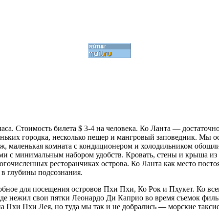
часа. Стоимость билета $ 3-4 на человека. Ко Ланта — достато
аленьких городка, несколько пещер и мангровый заповедник. Мы о
, маленькая комната с кондиционером и холодильником обошлись
ми с минимальным набором удобств. Кровать, стены и крыша из 
ногочисленных ресторанчиках острова. Ко Ланта как место пост
 в глубины подсознания.
обное для посещения островов Пхи Пхи, Ко Рок и Пхукет. Ко все
де нежил свои пятки Леонардо Ди Каприо во время съемок филь
 Пхи Пхи Лея, но туда мы так и не добрались — морские таксис