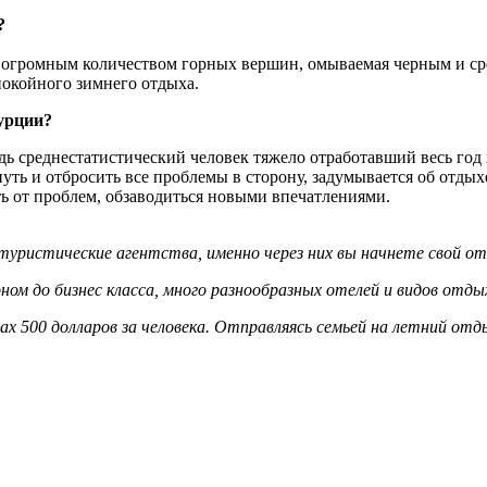
?
, огромным количеством горных вершин, омываемая черным и с
покойного зимнего отдыха.
Турции?
ь среднестатистический человек тяжело отработавший весь год 
нуть и отбросить все проблемы в сторону, задумывается об отдых
ь от проблем, обзаводиться новыми впечатлениями.
 туристические агентства, именно через них вы начнете свой от
ом до бизнес класса, много разнообразных отелей и видов отды
ах 500 долларов за человека. Отправляясь семьей на летний от