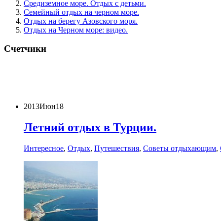
Средиземное море. Отдых с детьми.
Семейный отдых на черном море.
Отдых на берегу Азовского моря.
Отдых на Черном море: видео.
Счетчики
2013
Июн
18
Летний отдых в Турции.
Интересное
,
Отдых
,
Путешествия
,
Советы отдыхающим
,